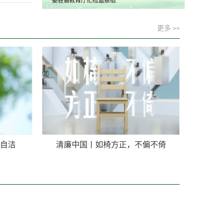
更多
>>
高自洁
清廉中国丨如椅方正，不偏不倚