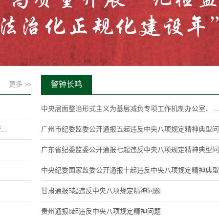
警钟长鸣
更多
>>
中央层面整治形式主义为基层减负专项工作机制办公室、 ..
..
广州市纪委监委公开通报五起违反中央八项规定精神典型问
广东省纪委监委公开通报七起违反中央八项规定精神典型问
中央纪委国家监委公开通报十起违反中央八项规定精神典型
甘肃通报5起违反中央八项规定精神问题
贵州通报8起违反中央八项规定精神问题