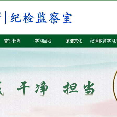
警钟长鸣
学习园地
廉洁文化
纪律教育学习