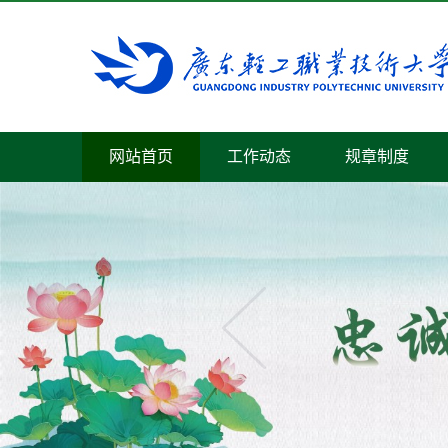
网站首页
工作动态
规章制度